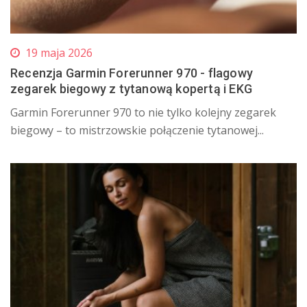
19 maja 2026
Recenzja Garmin Forerunner 970 - flagowy
zegarek biegowy z tytanową kopertą i EKG
​Garmin Forerunner 970 to nie tylko kolejny zegarek
biegowy – to mistrzowskie połączenie tytanowej...